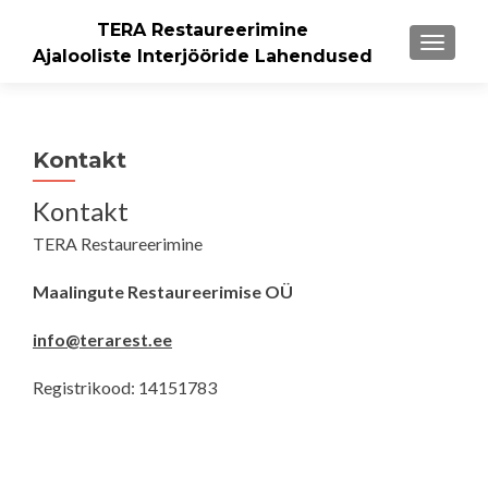
TERA Restaureerimine
TOGGL
Ajalooliste Interjööride Lahendused
Kontakt
Kontakt
TERA Restaureerimine
Maalingute Restaureerimise OÜ
info@terarest.ee
Registrikood: 14151783