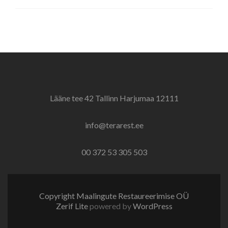
Lääne tee 42 Tallinn Harjumaa 12111
info@terarest.ee
00 372 53 305 503
Copyright Maalingute Restaureerimise OÜ
Zerif Lite
powered by
WordPress