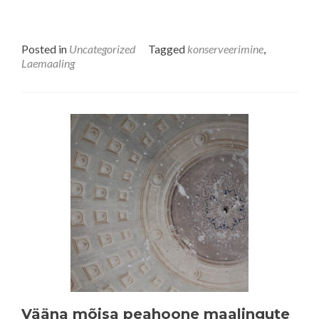
Posted in
Uncategorized
Tagged
konserveerimine
,
Laemaaling
Vääna mõisa peahoone maalingute