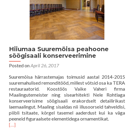
Hiiumaa Suuremõisa peahoone
söögisaali konserveerimine
Posted on
April 26, 2017
Suuremõisa härrastemajas toimusid aastal 2014-2015
suuremahulised remonditööd, millest võtsid osa ka TERA
restauraatorid. Koostöös Vaike Vaheri firma
Maalingutemeister ning sisearhitekti Nele Rohtlaga
konserveerisime söögisaali erakordselt detailirikast
laemaalingut. Maaling sisaldas nii illusoorseid tahveldisi,
piibli tsitaate, kõrgel tasemel aaderdust kui ka väga
peeneid figuraalsete elementidega ornamentikat.
[…]