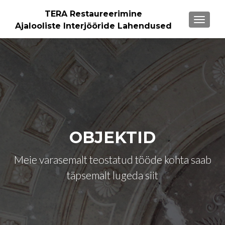
TERA Restaureerimine
TOGGL
Ajalooliste Interjööride Lahendused
OBJEKTID
Meie varasemalt teostatud tööde kohta saab
täpsemalt lugeda siit