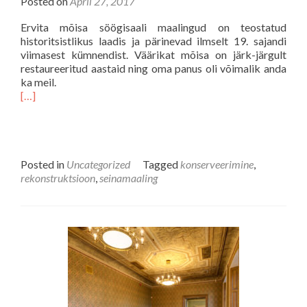
Posted on
April 27, 2017
Ervita mõisa söögisaali maalingud on teostatud
historitsistlikus laadis ja pärinevad ilmselt 19. sajandi
viimasest kümnendist. Väärikat mõisa on järk-järgult
restaureeritud aastaid ning oma panus oli võimalik anda
ka meil.
[…]
Posted in
Uncategorized
Tagged
konserveerimine
,
rekonstruktsioon
,
seinamaaling