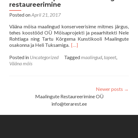
restaureerimine
Posted on
April 21, 2017
Vääna mõisa maalingud konserveerisime mitmes järgus,
tehes koostööd OÜ Mõisaprojekti ja peaarhitekti Nele
Rohtlaga ning Tartu Kõrgema Kunstikooli Maalingute
osakonna ja Heli Tuksamiga.
[…]
Posted in
Uncategorized
Tagged
maalingud
,
tapeet
,
Vääna mõis
Newer posts
→
Maalingute Restaureerimine OÜ
info@terarest.ee