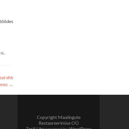
itöödes
nk
.
eal ehk
oones
→
Copyright Maalingute
Restaureerimise OÜ
Zerif Lite
powered by
WordPress