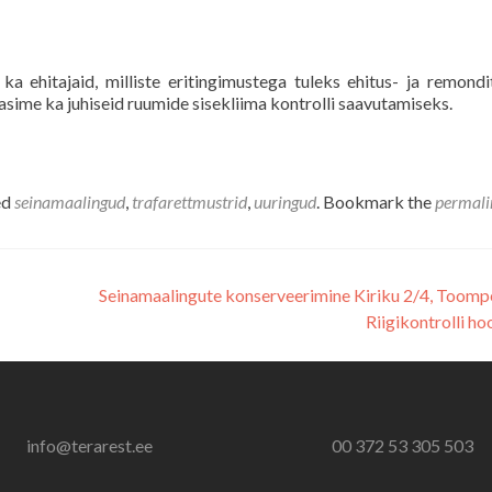
a ehitajaid, milliste eritingimustega tuleks ehitus- ja remond
asime ka juhiseid ruumide sisekliima kontrolli saavutamiseks.
ed
seinamaalingud
,
trafarettmustrid
,
uuringud
. Bookmark the
permali
Seinamaalingute konserveerimine Kiriku 2/4, Toomp
Riigikontrolli h
info@terarest.ee
00 372 53 305 503