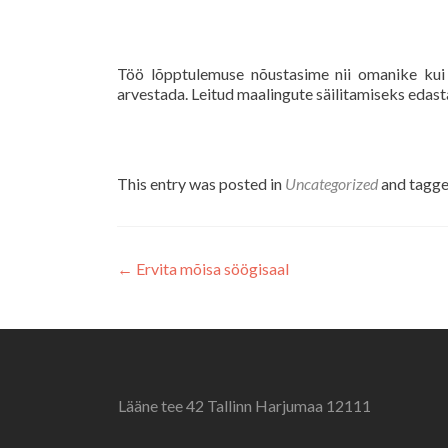
Töö lõpptulemuse nõustasime nii omanike kui k
arvestada. Leitud maalingute säilitamiseks edast
This entry was posted in
Uncategorized
and tagg
Post
←
Ervita mõisa söögisaal
navigation
Lääne tee 42 Tallinn Harjumaa 12111