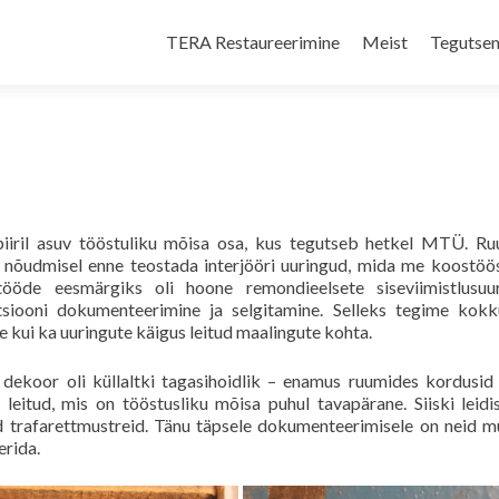
Skip
to
TERA Restaureerimine
Meist
Tegutsem
content
iiril asuv tööstuliku mõisa osa, kus tegutseb hetkel MTÜ. R
 nõudmisel enne teostada interjööri uuringud, mida me koostö
tööde eesmärgiks oli hoone remondieelsete siseviimistlusuur
tsiooni dokumenteerimine ja selgitamine. Selleks tegime kok
e kui ka uuringute käigus leitud maalingute kohta.
l dekoor oli küllaltki tagasihoidlik – enamus ruumides kordusi
eitud, mis on tööstusliku mõisa puhul tavapärane. Siiski leidi
id trafarettmustreid. Tänu täpsele dokumenteerimisele on neid m
erida.