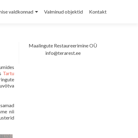
ise valdkonnad
Valminud objektid
Kontakt
Maalingute Restaureerimine OÜ
info@terarest.ee
uumides
ös
Tartu
ingute
kuvõtva
d samad
sme nii
usterid