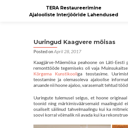
TERA Restaureerimine
Ajalooliste Interjööride Lahendused
Uuringud Kaagvere mõisas
Posted on
April 28, 2017
Kaagjärve-Mäemõisa peahoone on Läti-Eesti p
remonttööde tegemiseks oli vaja Muinsukaitse
Kõrgema Kunstikooli
ga teostasime. Uurimis
teostamine ja olemasoleva ajaloolise informa
aruande nii hoone ajaloo, varasemalt tehtud tööd
Uuringute tulemusel selgus, et hoone originaa
toonid ning märkimisväärsemaid maalinguid ei l
osaliselt säilinud tahvelmaalingu kui ka mitme
soovi korral võimalik nii avada kui ka rekonstrue