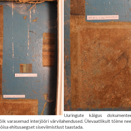
Uuringute käigus dokumentee
õik varasemad interjööri värvilahendused. Ülevaatlikult tõime nee
mõisa ehitusaegset siseviimistlust taastada.